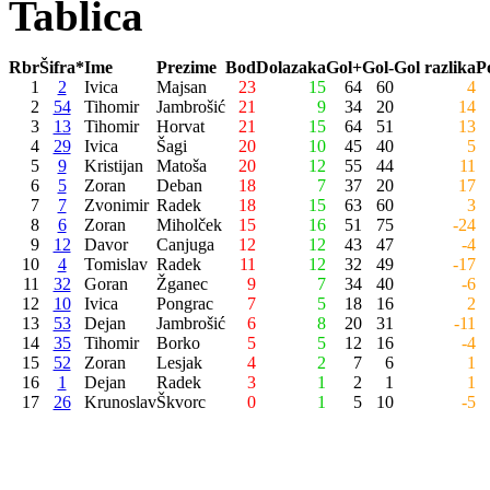
Tablica
Rbr
Šifra*
Ime
Prezime
Bod
Dolazaka
Gol+
Gol-
Gol razlika
P
1
2
Ivica
Majsan
23
15
64
60
4
2
54
Tihomir
Jambrošić
21
9
34
20
14
3
13
Tihomir
Horvat
21
15
64
51
13
4
29
Ivica
Šagi
20
10
45
40
5
5
9
Kristijan
Matoša
20
12
55
44
11
6
5
Zoran
Deban
18
7
37
20
17
7
7
Zvonimir
Radek
18
15
63
60
3
8
6
Zoran
Miholček
15
16
51
75
-24
9
12
Davor
Canjuga
12
12
43
47
-4
10
4
Tomislav
Radek
11
12
32
49
-17
11
32
Goran
Žganec
9
7
34
40
-6
12
10
Ivica
Pongrac
7
5
18
16
2
13
53
Dejan
Jambrošić
6
8
20
31
-11
14
35
Tihomir
Borko
5
5
12
16
-4
15
52
Zoran
Lesjak
4
2
7
6
1
16
1
Dejan
Radek
3
1
2
1
1
17
26
Krunoslav
Škvorc
0
1
5
10
-5