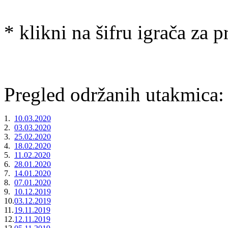
* klikni na šifru igrača za p
Pregled održanih utakmica:
1.
10.03.2020
2.
03.03.2020
3.
25.02.2020
4.
18.02.2020
5.
11.02.2020
6.
28.01.2020
7.
14.01.2020
8.
07.01.2020
9.
10.12.2019
10.
03.12.2019
11.
19.11.2019
12.
12.11.2019