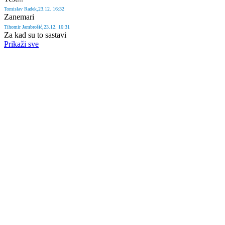
Tomislav
Radek
,23.12. 16:32
Zanemari
Tihomir
Jambrošić
,23.12. 16:31
Za kad su to sastavi
Prikaži sve