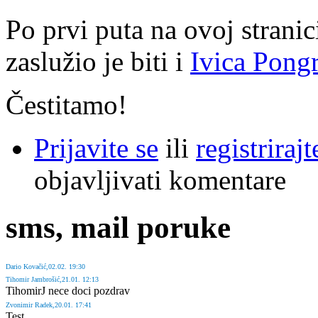
Po prvi puta na ovoj strani
zaslužio je biti i
Ivica Pong
Čestitamo!
Prijavite se
ili
registrirajt
objavljivati komentare
sms, mail poruke
Dario
Kovačić
,02.02. 19:30
Tihomir
Jambrošić
,21.01. 12:13
TihomirJ nece doci pozdrav
Zvonimir
Radek
,20.01. 17:41
Test...