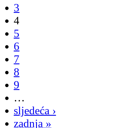
3
4
5
6
7
8
9
…
sljedeća ›
zadnja »