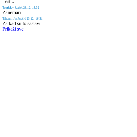
Test...
Tomislav
Radek
,23.12. 16:32
Zanemari
Tihomir
Jambrošić
,23.12. 16:31
Za kad su to sastavi
Prikaži sve