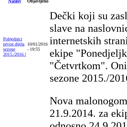
Naslov
Objavljeno
Dečki koji su zasl
slave na naslovni
internetskih stra
Pobjednici
prvog dijela
10/01/2016
sezone
- 19:55
ekipe "Ponedjelj
2015./2016.!
"Četvrtkom". Oni 
sezone 2015./2016
Nova malonogome
21.9.2014. za ek
odnosno 24.9.201