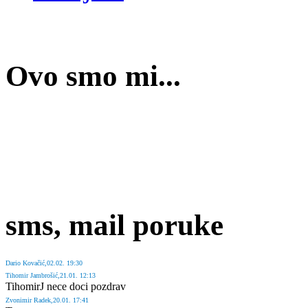
Ovo smo mi...
sms, mail poruke
Dario
Kovačić
,02.02. 19:30
Tihomir
Jambrošić
,21.01. 12:13
TihomirJ nece doci pozdrav
Zvonimir
Radek
,20.01. 17:41