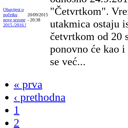
"Četvrtkom". Vr
Obavijest o
početku
20/09/2015
nove sezone
- 20:38
utakmica ostaju i
2015./2016.!
četvrtkom od 20 s
ponovno će kao i 
se već...
« prva
‹ prethodna
1
2